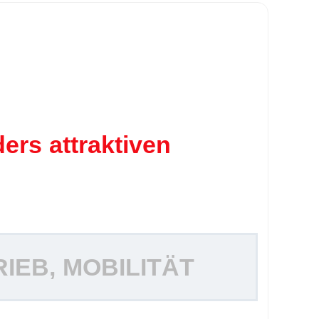
.
.
ers attraktiven
EB, MOBILITÄT
.